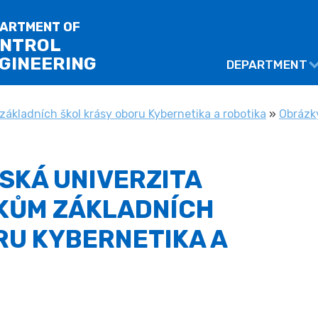
ARTMENT OF
NTROL
GINEERING
DEPARTMENT
základních škol krásy oboru Kybernetika a robotika
»
Obrázky
SKÁ UNIVERZITA
KŮM ZÁKLADNÍCH
RU KYBERNETIKA A