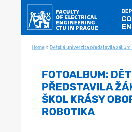
DEP
CO
EN
YOU ARE HERE
Home
»
Dětská univerzita představila žákům 
FOTOALBUM: DĚT
PŘEDSTAVILA ŽÁ
ŠKOL KRÁSY OBO
ROBOTIKA