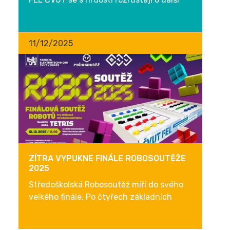
jméno. Tomáš Haniš převzal jmenovací
dekret z rukou prezidenta republiky Petra
Pavla během...
11/12/2025
ZÍTRA VYPUKNE FINÁLE ROBOSOUTĚŽE
2025
Středoškolská Robosoutěž míří do svého
velkého finále. Po čtyřech základních
kolech, která během podzimu zaplnila
posluchárny FEL ČVUT desítkami