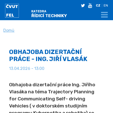
twitter
youtube
CZ
EN
KATEDRA
ŘÍDICÍ TECHNIKY
NACHÁZÍTE SE
Domů
OBHAJOBA DIZERTAČNÍ
PRÁCE - ING. JIŘÍ VLASÁK
13.04.2026 - 13:00
Obhajoba dizertační práce Ing. Jiřího
Vlasáka na téma Trajectory Planning
for Communicating Self- driving
Vehicles ( v doktorském studijním
programu Kybernetika a robotika) se