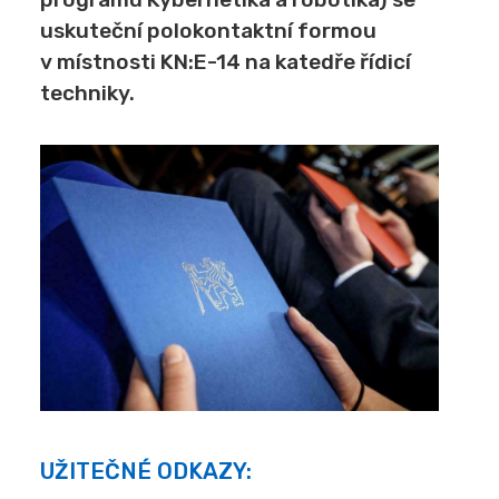
uskuteční polokontaktní formou
v místnosti KN:E-14 na katedře řídicí
techniky.
UŽITEČNÉ ODKAZY: