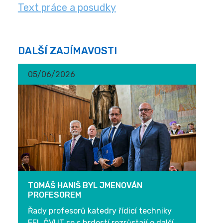
Text práce a posudky
DALŠÍ ZAJÍMAVOSTI
05/06/2026
TOMÁŠ HANIŠ BYL JMENOVÁN
PROFESOREM
Řady profesorů katedry řídicí techniky
FEL ČVUT se s hrdostí rozrůstají o další