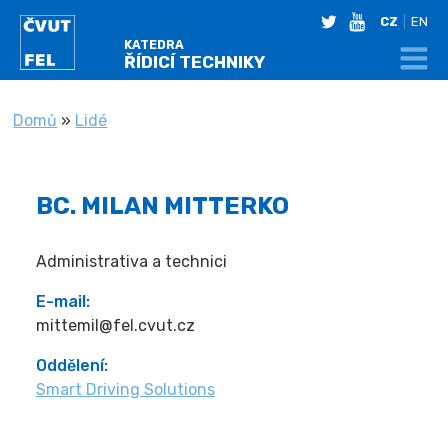
twitter
youtube
CZ
EN
KATEDRA
ŘÍDICÍ TECHNIKY
NACHÁZÍTE SE
Domů
»
Lidé
BC. MILAN MITTERKO
Administrativa a technici
E-mail:
mittemil@fel.cvut.cz
Oddělení:
Smart Driving Solutions