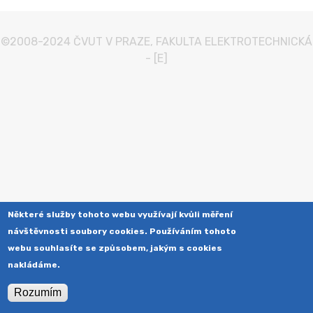
©2008-2024
ČVUT V PRAZE
,
FAKULTA ELEKTROTECHNICKÁ
-
[E]
Některé služby tohoto webu využívají kvůli měření
návštěvnosti soubory cookies. Používáním tohoto
webu souhlasíte se způsobem, jakým s cookies
nakládáme.
Rozumím