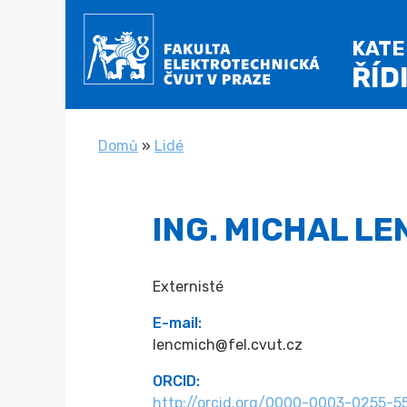
KAT
ŘÍD
NACHÁZÍTE SE
Domů
»
Lidé
ING. MICHAL LE
Externisté
E-mail:
lencmich@fel.cvut.cz
ORCID:
http://orcid.org/0000-0003-0255-5