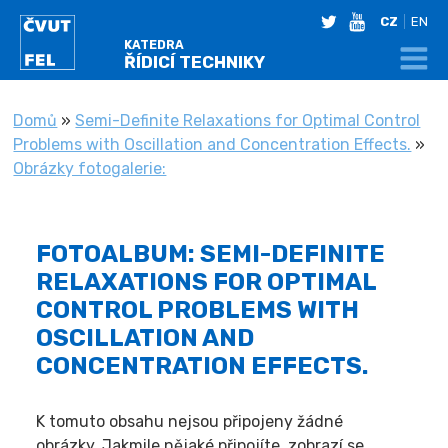
twitter
youtube
CZ
EN
KATEDRA
ŘÍDICÍ TECHNIKY
NACHÁZÍTE SE
Domů
»
Semi-Definite Relaxations for Optimal Control
Problems with Oscillation and Concentration Effects.
»
Obrázky fotogalerie:
FOTOALBUM: SEMI-DEFINITE
RELAXATIONS FOR OPTIMAL
CONTROL PROBLEMS WITH
OSCILLATION AND
CONCENTRATION EFFECTS.
K tomuto obsahu nejsou připojeny žádné
obrázky. Jakmile nějaké připojíte, zobrazí se