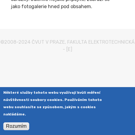
jako fotogalerie hned pod obsahem.
©2008-2024
ČVUT V PRAZE
,
FAKULTA ELEKTROTECHNICKÁ
-
[E]
Některé služby tohoto webu využívají kvůli měření
návštěvnosti soubory cookies. Používáním tohoto
webu souhlasíte se způsobem, jakým s cookies
nakládáme.
Rozumím