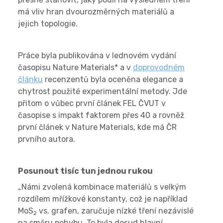
má vliv hran dvourozměrných materiálů a
jejich topologie.
Práce byla publikována v lednovém vydání
časopisu Nature Materials* a v
doprovodném
článku
recenzentů byla oceněna elegance a
chytrost použité experimentální metody. Jde
přitom o vůbec první článek FEL ČVUT v
časopise s impakt faktorem přes 40 a rovněž
první článek v Nature Materials, kde má ČR
prvního autora.
Posunout tisíc tun jednou rukou
„Námi zvolená kombinace materiálů s velkým
rozdílem mřížkové konstanty, což je například
MoS
vs. grafen, zaručuje nízké tření nezávislé
2
na směru pohybu. To byla dosud hlavní