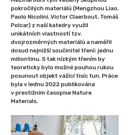
pokročilých materiálů (Mengzhou Liao,
Paolo Nicolini, Victor Claerbout, Tomáš
Polcar) z naší katedry využil
unikátních vlastností tzv.
dvojrozměrných materiálů a naměřil
dosud nejnižší součinitel tření: jednu
miliontinu. S tak nízkým třením by
teoreticky bylo možné pouhou rukou
posunout objekt vážící tisíc tun. Práce
byla v lednu 2022 publikována
v prestižním časopise Nature
Materials.