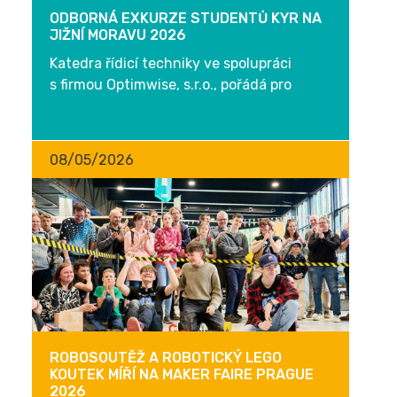
ODBORNÁ EXKURZE STUDENTŮ KYR NA
JIŽNÍ MORAVU 2026
Katedra řídicí techniky ve spolupráci
s firmou Optimwise, s.r.o., pořádá pro
studenty programu Kybernetika a robotika
dvoudenní (čt+pá 23. - 24. dubna 2026)
odbornou exkurzi na...
08/05/2026
ROBOSOUTĚŽ A ROBOTICKÝ LEGO
KOUTEK MÍŘÍ NA MAKER FAIRE PRAGUE
2026