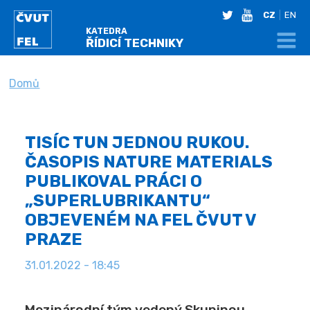
twitter
youtube
CZ
EN
KATEDRA
ŘÍDICÍ TECHNIKY
NACHÁZÍTE SE
Domů
TISÍC TUN JEDNOU RUKOU.
ČASOPIS NATURE MATERIALS
PUBLIKOVAL PRÁCI O
„SUPERLUBRIKANTU“
OBJEVENÉM NA FEL ČVUT V
PRAZE
31.01.2022 - 18:45
Mezinárodní tým vedený Skupinou