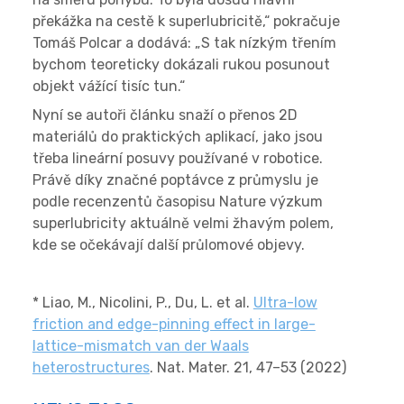
překážka na cestě k superlubricitě,“ pokračuje
Tomáš Polcar a dodává: „S tak nízkým třením
bychom teoreticky dokázali rukou posunout
objekt vážící tisíc tun.“
Nyní se autoři článku snaží o přenos 2D
materiálů do praktických aplikací, jako jsou
třeba lineární posuvy používané v robotice.
Právě díky značné poptávce z průmyslu je
podle recenzentů časopisu Nature výzkum
superlubricity aktuálně velmi žhavým polem,
kde se očekávají další průlomové objevy.
* Liao, M., Nicolini, P., Du, L. et al.
UItra-low
friction and edge-pinning effect in large-
lattice-mismatch van der Waals
heterostructures
. Nat. Mater. 21, 47–53 (2022)