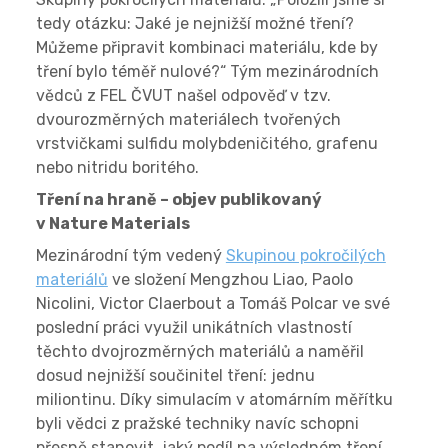
tedy otázku: Jaké je nejnižší možné tření?
Můžeme připravit kombinaci materiálu, kde by
tření bylo téměř nulové?“ Tým mezinárodních
vědců z FEL ČVUT našel odpověď v tzv.
dvourozměrných materiálech tvořených
vrstvičkami sulfidu molybdeničitého, grafenu
nebo nitridu boritého.
Tření na hraně – objev publikovaný
v Nature Materials
Mezinárodní tým vedený
Skupinou pokročilých
materiálů
ve složení Mengzhou Liao, Paolo
Nicolini, Victor Claerbout a Tomáš Polcar ve své
poslední práci využil unikátních vlastností
těchto dvojrozměrných materiálů a naměřil
dosud nejnižší součinitel tření: jednu
miliontinu. Díky simulacím v atomárním měřítku
byli vědci z pražské techniky navíc schopni
přesně stanovit, jaký podíl na výsledném tření