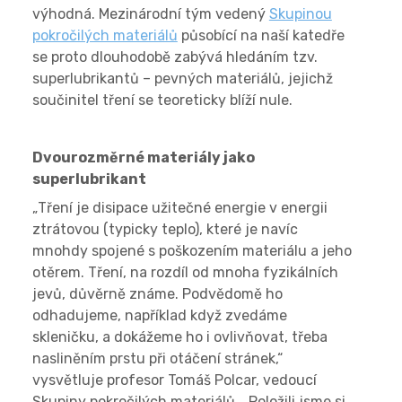
výhodná. Mezinárodní tým vedený
Skupinou
pokročilých materiálů
působící na naší katedře
se proto dlouhodobě zabývá hledáním tzv.
superlubrikantů – pevných materiálů, jejichž
součinitel tření se teoreticky blíží nule.
Dvourozměrné materiály jako
superlubrikant
„Tření je disipace užitečné energie v energii
ztrátovou (typicky teplo), které je navíc
mnohdy spojené s poškozením materiálu a jeho
otěrem. Tření, na rozdíl od mnoha fyzikálních
jevů, důvěrně známe. Podvědomě ho
odhadujeme, například když zvedáme
skleničku, a dokážeme ho i ovlivňovat, třeba
nasliněním prstu při otáčení stránek,“
vysvětluje profesor Tomáš Polcar, vedoucí
Skupiny pokročilých materiálů. „Položili jsme si