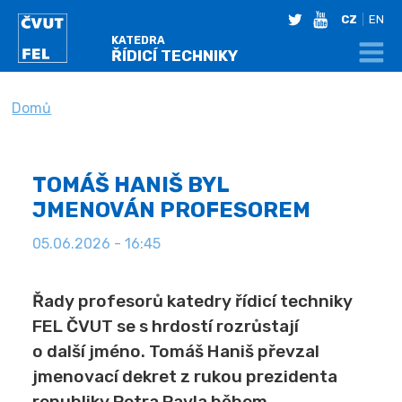
twitter
youtube
CZ
EN
KATEDRA
ŘÍDICÍ TECHNIKY
NACHÁZÍTE SE
Domů
TOMÁŠ HANIŠ BYL
JMENOVÁN PROFESOREM
05.06.2026 - 16:45
Řady profesorů katedry řídicí techniky
FEL ČVUT se s hrdostí rozrůstají
o další jméno. Tomáš Haniš převzal
jmenovací dekret z rukou prezidenta
republiky Petra Pavla během