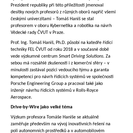
Prezident republiky při této příležitosti jmenoval 
desítky nových profesorů z různých oborů napříč všemi 
českými univerzitami – Tomáš Haniš se stal 
profesorem v oboru Kybernetika a robotika na návrh 
Vědecké rady ČVUT v Praze.
Prof. Ing. Tomáš Haniš, Ph.D. působí na katedře řídicí 
techniky FEL ČVUT od roku 2018 a v současné době 
vede výzkumné centrum 
Smart Driving Solutions
. Za 
sebou má rozsáhlé zkušenosti i z komerční sféry – v 
minulosti zastával pozici vedoucího týmu a garanta 
kompetencí pro návrh řídicích systémů ve společnosti 
Porsche Engineering Group a pracoval také jako 
inženýr návrhu řídicích systémů v Rolls-Royce 
Aerospace.
Drive-by-Wire jako velké téma
Výzkum profesora Tomáše Haniše se aktuálně 
zaměřuje především na vývoj inovativních řešení na 
poli autonomních prostředků a v automobilovém 