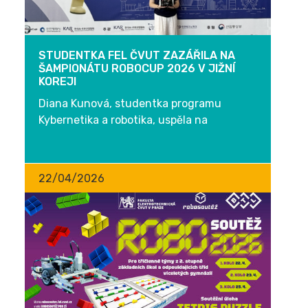
STUDENTKA FEL ČVUT ZAZÁŘILA NA
ŠAMPIONÁTU ROBOCUP 2026 V JIŽNÍ
KOREJI
Diana Kunová, studentka programu
Kybernetika a robotika, uspěla na
prestižním světovém šampionátu
v robotickém fotbale. V jihokorejském
Songdu vybojovala s týmem 11. místo
22/04/2026
a ve...