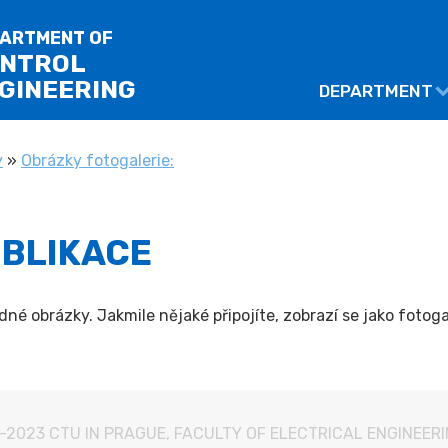
ARTMENT OF
NTROL
GINEERING
DEPARTMENT
y
»
Obrázky fotogalerie:
UBLIKACE
né obrázky. Jakmile nějaké připojíte, zobrazí se jako foto
-2023
CTU IN PRAGUE
,
FACULTY OF ELECTRICAL ENGINEER