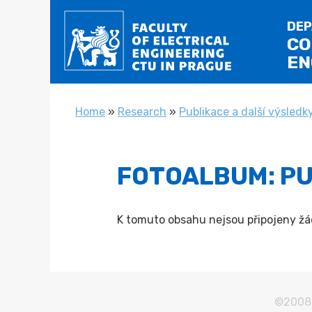
DEP
CO
EN
YOU ARE HERE
Home
»
Research
»
Publikace a další výsledk
FOTOALBUM: P
K tomuto obsahu nejsou připojeny žád
©2008