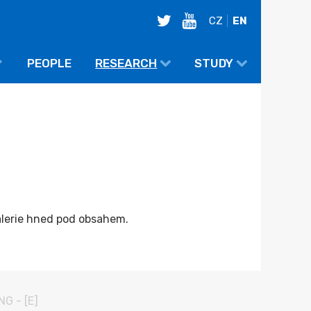
twitter
youtube
CZ
EN
PEOPLE
RESEARCH
STUDY
galerie hned pod obsahem.
ING
-
[E]