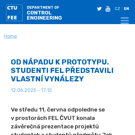
DEPARTMENT OF
twitter
youtube
CZ
EN
CONTROL
ENGINEERING
YOU ARE HERE
Home
OD NÁPADU K PROTOTYPU.
STUDENTI FEL PŘEDSTAVILI
VLASTNÍ VYNÁLEZY
12.06.2025 - 17:15
Ve středu 11. června odpoledne se
v prostorách FEL ČVUT konala
závěrečná prezentace projektů
studentek a studentů předmětu Jak