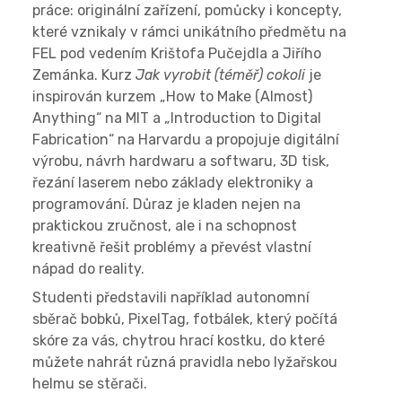
práce: originální zařízení, pomůcky i koncepty,
které vznikaly v rámci unikátního předmětu na
FEL pod vedením Krištofa Pučejdla a Jiřího
Zemánka. Kurz
Jak vyrobit (téměř) cokoli
je
inspirován kurzem „How to Make (Almost)
Anything“ na MIT a „Introduction to Digital
Fabrication“ na Harvardu a propojuje digitální
výrobu, návrh hardwaru a softwaru, 3D tisk,
řezání laserem nebo základy elektroniky a
programování. Důraz je kladen nejen na
praktickou zručnost, ale i na schopnost
kreativně řešit problémy a převést vlastní
nápad do reality.
Studenti představili například autonomní
sběrač bobků, PixelTag, fotbálek, který počítá
skóre za vás, chytrou hrací kostku, do které
můžete nahrát různá pravidla nebo lyžařskou
helmu se stěrači.